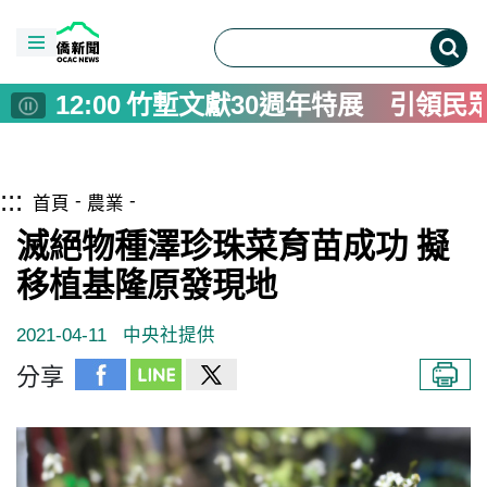
00:00
墾管處響應世界清潔日 淨灘
14:00
每週看1次運動賽老年憂鬱風險
12:00
竹塹文獻30週年特展 引領民
10:00
索契夫領軍 維也納愛樂10月
08:00
中央補助1.58億 桃園平鎮金
跳到主要內容區塊
僑務電子報首頁
04:00
再見「刺秦」 香港漫畫家利志
:::
首頁
農業
04:00
亞洲花滑錦標賽台灣奪1金5銀2
滅絕物種澤珍珠菜育苗成功 擬
00:00
墾管處響應世界清潔日 淨灘
移植基隆原發現地
14:00
每週看1次運動賽老年憂鬱風險
12:00
竹塹文獻30週年特展 引領民
2021-04-11
中央社提供
10:00
索契夫領軍 維也納愛樂10月
分享
08:00
中央補助1.58億 桃園平鎮金
04:00
再見「刺秦」 香港漫畫家利志
04:00
亞洲花滑錦標賽台灣奪1金5銀2